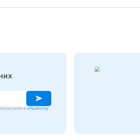
них
и
й рассылки и
обработку