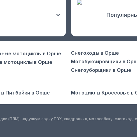
Популярны
Снегоходы
в Орше
жные мотоциклы
в Орше
Мотобуксировщики
в Ор
е мотоциклы
в Орше
Снегоуборщики
в Орше
ы Питбайки
в Орше
Мотоциклы Кроссовые
в 
лодки (ПЛМ), надувную лодку ПВХ, квадроцикл, мотособаку, снегоход