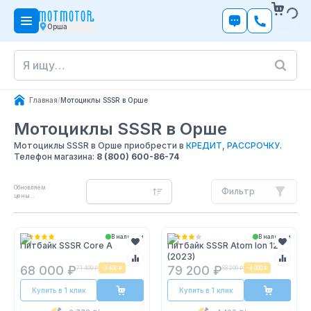
Орша
Главная
/
Мотоциклы SSSR в Орше
Мотоциклы SSSR
в Орше
Мотоциклы SSSR в Орше приобрести в
КРЕДИТ
,
РАССРОЧКУ
.
Телефон магазина:
8 (800) 600-86-74
Обновляем
Фильтр
цены...
В наличии
В наличии
Питбайк SSSR Core A
Питбайк SSSR Atom Ion 125
(2023)
68 000 ₽
79 200 ₽
71 400 ₽
-
3 400 ₽
83 200 ₽
-
4 000 ₽
Купить в 1 клик
Купить в 1 клик