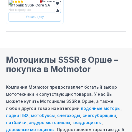
Нет в наличии
Питбайк SSSR Core SA
Нет в продаже
Узнать цену
Мотоциклы SSSR
в Орше
–
покупка в Motmotor
Компания Motmotor предоставляет богатый выбор
мототехники и сопутствующих товаров. У нас Вы
можете купить
Мотоциклы SSSR
в Орше
, а также
любой другой товар из категорий
лодочные моторы
,
лодки ПВХ
,
мотобуксы
,
снегоходы
,
снегоуборщики
,
питбайки
,
эндуро мотоциклы
,
квадроциклы
,
дорожные мотоциклы
. Предоставляем гарантию до 5