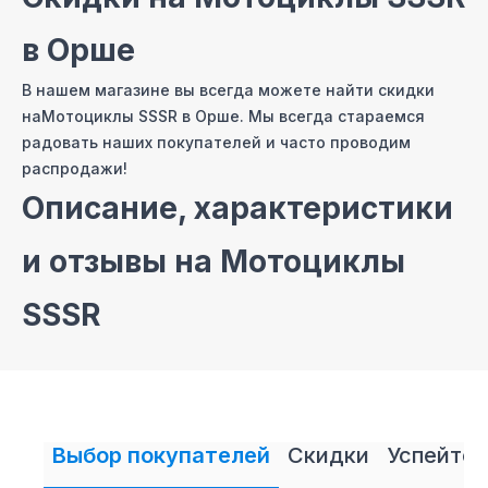
в Орше
В нашем магазине вы всегда можете найти скидки
на
Мотоциклы SSSR
в Орше
. Мы всегда стараемся
радовать наших покупателей и часто проводим
распродажи!
Описание, характеристики
и отзывы на
Мотоциклы
SSSR
На сайте нашего интернет магазина мы постарались
собрать самые полные описания и технические
характеристики на
Мотоциклы SSSR
. Также вы
можете ознакомиться с отзывами покупателей
Выбор покупателей
Скидки
Успейте 
на
Мотоциклы SSSR
и оставить свой отзыв.