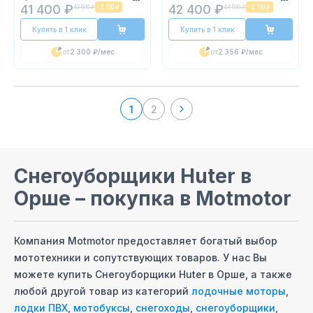
41 400 ₽
42 400 ₽
43 500 ₽
-
2 100 ₽
44 500 ₽
-
2 100 ₽
Купить в 1 клик
Купить в 1 клик
от
2 300 ₽
/мес
от
2 356 ₽
/мес
1
2
Снегоуборщики Huter
в
Орше
– покупка в Motmotor
Компания Motmotor предоставляет богатый выбор
мототехники и сопутствующих товаров. У нас Вы
можете купить
Снегоуборщики Huter
в Орше
, а также
любой другой товар из категорий
лодочные моторы
,
лодки ПВХ
,
мотобуксы
,
снегоходы
,
снегоуборщики
,