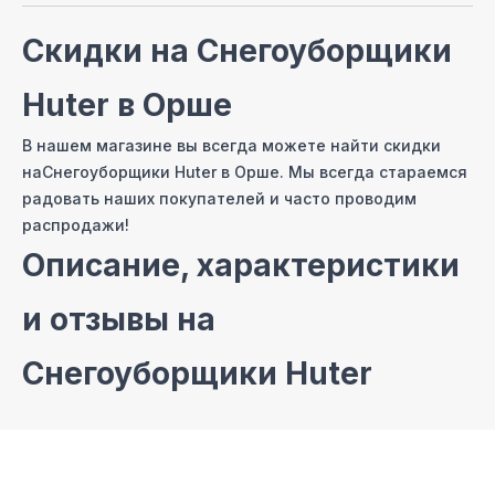
Скидки на
Снегоуборщики
Huter
в Орше
В нашем магазине вы всегда можете найти скидки
на
Снегоуборщики Huter
в Орше
. Мы всегда стараемся
радовать наших покупателей и часто проводим
распродажи!
Описание, характеристики
и отзывы на
Снегоуборщики Huter
На сайте нашего интернет магазина мы постарались
собрать самые полные описания и технические
характеристики на
Снегоуборщики Huter
. Также вы
можете ознакомиться с отзывами покупателей