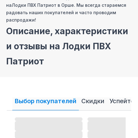
на
Лодки ПВХ Патриот
в Орше
. Мы всегда стараемся
радовать наших покупателей и часто проводим
распродажи!
Описание, характеристики
и отзывы на
Лодки ПВХ
Патриот
На сайте нашего интернет магазина мы постарались
собрать самые полные описания и технические
характеристики на
Лодки ПВХ Патриот
. Также вы
можете ознакомиться с отзывами покупателей
Выбор покупателей
Скидки
Успейте 
на
Лодки ПВХ Патриот
и оставить свой отзыв.
Лодки ПВХ Патриот
-
магазин
в Орше