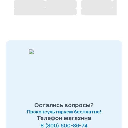
Позвоните нам по телефону магазина
в Орше
8 (495)
108-26-32 или 8 (800) 511-73-19. Мы с удовольствием
ответим на все интересующие вопросы о покупке
товаров в категории
Лодки ПВХ Патриот
. Быстрая
доставка по
в Орше
, Московcкой области и в любой
город России.
Остались вопросы?
Проконсультируем бесплатно!
Телефон магазина
8 (800) 600-86-74