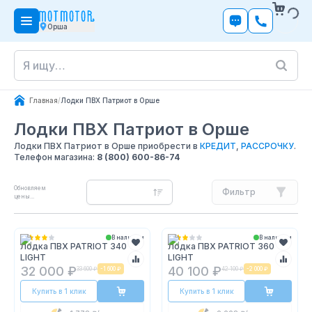
Орша
Главная
/
Лодки ПВХ Патриот в Орше
Лодки ПВХ Патриот
в Орше
Лодки ПВХ Патриот в Орше приобрести в
КРЕДИТ
,
РАССРОЧКУ
.
Телефон магазина:
8 (800) 600-86-74
Обновляем
Фильтр
цены...
В наличии
В наличии
Лодка ПВХ PATRIOT 340
Лодка ПВХ PATRIOT 360
LIGHT
LIGHT
32 000 ₽
40 100 ₽
33 600 ₽
-
1 600 ₽
42 100 ₽
-
2 000 ₽
Купить в 1 клик
Купить в 1 клик