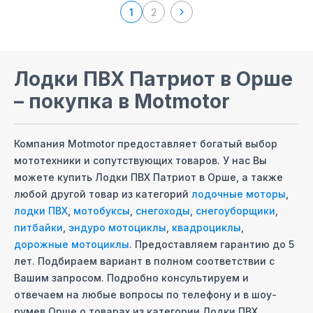
1
2
Лодки ПВХ Патриот
в Орше
– покупка в Motmotor
Компания Motmotor предоставляет богатый выбор
мототехники и сопутствующих товаров. У нас Вы
можете купить
Лодки ПВХ Патриот
в Орше
, а также
любой другой товар из категорий
лодочные моторы
,
лодки ПВХ
,
мотобуксы
,
снегоходы
,
снегоуборщики
,
питбайки
,
эндуро мотоциклы
,
квадроциклы
,
дорожные мотоциклы
. Предоставляем гарантию до 5
лет. Подбираем вариант в полном соответствии с
Вашим запросом. Подробно консультируем и
отвечаем на любые вопросы по телефону и в шоу-
руме
в Орше
о товарах из категории
Лодки ПВХ