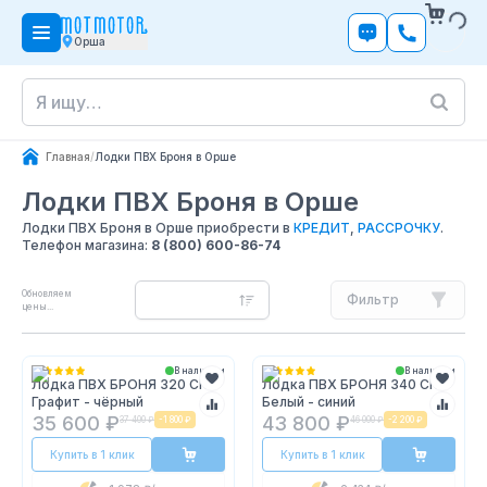
Орша
Главная
/
Лодки ПВХ Броня в Орше
Лодки ПВХ Броня
в Орше
Лодки ПВХ Броня в Орше приобрести в
КРЕДИТ
,
РАССРОЧКУ
.
Телефон магазина:
8 (800) 600-86-74
Обновляем
Фильтр
цены...
В наличии
В наличии
Лодка ПВХ БРОНЯ 320 СК
Лодка ПВХ БРОНЯ 340 СК
Графит - чёрный
Белый - синий
35 600 ₽
43 800 ₽
37 400 ₽
-
1 800 ₽
46 000 ₽
-
2 200 ₽
Купить в 1 клик
Купить в 1 клик