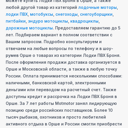
можете купить
Лодки ПВХ Броня
в Орше
, а также
любой другой товар из категорий
лодочные моторы
,
лодки ПВХ
,
мотобуксы
,
снегоходы
,
снегоуборщики
,
питбайки
,
эндуро мотоциклы
,
квадроциклы
,
дорожные мотоциклы
. Предоставляем гарантию до 5
лет. Подбираем вариант в полном соответствии с
Вашим запросом. Подробно консультируем и
отвечаем на любые вопросы по телефону и в шоу-
руме
в Орше
о товарах из категории
Лодки ПВХ Броня
.
После оформления продажи доставка организуется
в
Орше
и Московcкой области, а также в любую точку
России. Оплата принимается несколькими способами:
наличными, банковской картой, электронными
деньгами или переводом на расчетный счет. Также
доступны кредит и рассрочка на
Лодки ПВХ Броня
в
Орше
. За 7 лет работы Motmotor занял лидирующую
позицию среди российских поставщиков. Более 10
тысяч рыбаков, охотников и просто любителей
активного отдыха
в Орше
и России смогли приобрести