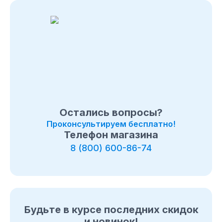
108-26-32 или 8 (800) 511-73-19. Мы с удовольствием
ответим на все интересующие вопросы о покупке
товаров в категории
Мотобуксировщики СТЕМ Север
.
Быстрая доставка по
в Орше
, Московcкой области и в
любой город России.
Остались вопросы?
Проконсультируем бесплатно!
Телефон магазина
8 (800) 600-86-74
Будьте в курсе последних скидок
и новинок!