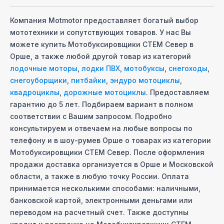
Компания Motmotor предоставляет богатый выбор
мототехники и сопутствующих товаров. У нас Вы
можете купить
Мотобуксировщики СТЕМ Север
в
Орше
, а также любой другой товар из категорий
лодочные моторы
,
лодки ПВХ
,
мотобуксы
,
снегоходы
,
снегоуборщики
,
питбайки
,
эндуро мотоциклы
,
квадроциклы
,
дорожные мотоциклы
. Предоставляем
гарантию до 5 лет. Подбираем вариант в полном
соответствии с Вашим запросом. Подробно
консультируем и отвечаем на любые вопросы по
телефону и в шоу-руме
в Орше
о товарах из категории
Мотобуксировщики СТЕМ Север
. После оформления
продажи доставка организуется
в Орше
и Московcкой
области, а также в любую точку России. Оплата
принимается несколькими способами: наличными,
банковской картой, электронными деньгами или
переводом на расчетный счет. Также доступны