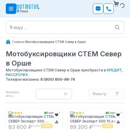
Орша
Главная
/
Мотобуксировщики СТЕМ Север в Орше
Мотобуксировщики СТЕМ Север
в Орше
Мотобуксировщики СТЕМ Север в Орше приобрести в
КРЕДИТ
,
РАССРОЧКУ
.
Телефон магазина:
8 (800) 600-86-74
Обновляем
Фильтр
цены...
В наличии
В наличии
Мотобуксировщик СТЕМ
Мотобуксировщик СТЕМ
СЕВЕР Эксперт 500
СЕВЕР Эксперт 500 15 л.с.
Компакт 15 л.с.
83 600 ₽
89 200 ₽
87 800 ₽
-
4 200 ₽
93 700 ₽
-
4 500 ₽