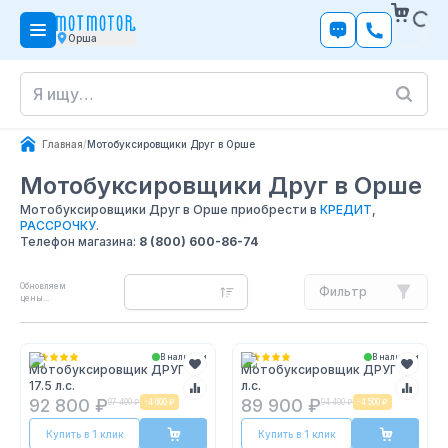
Орша
Главная
/
Мотобуксировщики Друг в Орше
Мотобуксировщики Друг
в Орше
Мотобуксировщики Друг в Орше приобрести в
КРЕДИТ
,
РАССРОЧКУ
.
Телефон магазина:
8 (800) 600-86-74
Обновляем
Фильтр
цены...
В наличии
В наличии
Мотобуксировщик ДРУГ
Мотобуксировщик ДРУГ 13
17.5 л.с.
л.с.
92 800 ₽
89 900 ₽
97 400 ₽
-
4 600 ₽
94 400 ₽
-
4 500 ₽
Купить в 1 клик
Купить в 1 клик