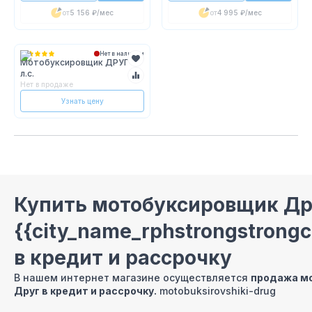
от
5 156 ₽
/мес
от
4 995 ₽
/мес
Нет в наличии
Мотобуксировщик ДРУГ 15
л.с.
Нет в продаже
Узнать цену
Купить мотобуксировщик Др
{{city_name_rphstrongstron
в кредит и рассрочку
В нашем интернет магазине осуществляется
продажа м
Друг
в кредит и рассрочку.
motobuksirovshiki-drug